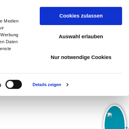
Cookies zulassen
le Medien
ir
, Werbung
n
Karriere
Kontakt & Beratung
Auswahl erlauben
ren Daten
ienste
Nur notwendige Cookies
g
Details zeigen