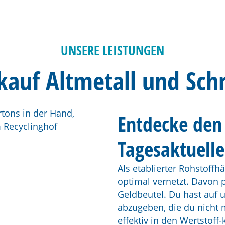
LUNG
r bieten dir
UNSERE LEISTUNGEN
ung
kauf Altmetall und Schr
ojekt.
Entdecke den 
Tagesaktuelle
Als etablierter Rohstoffh
optimal vernetzt. Davon p
Geldbeutel. Du hast auf 
abzugeben, die du nicht 
effektiv in den Wertstoff