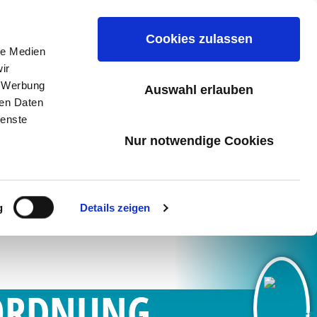
Cookies zulassen
le Medien
ir
, Werbung
n
Karriere
Kontakt & Beratung
Auswahl erlauben
ren Daten
ienste
Nur notwendige Cookies
g
Details zeigen
RORDNUNG